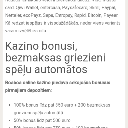
card, Qiwi Wallet, entercash, Paysafecard, Skrill, Paypal,
Netteler, ecoPayz, Sepa, Entropay, Rapid, Bitcoin, Payeer.
Kā redzat iespējas ir vissdažādākās, neder viens variants
varam izvēlēties citu.
Kazino bonusi,
bezmaksas griezieni
spēļu automātos
Boaboa online kazino piedāvā sekojošus bonusus
pirmajiem depozītiem:
100% bonus līdz pat 350 euro + 200 bezmaksas
griezieni spēļu automātā
50% bonus līdz pat 500 euro