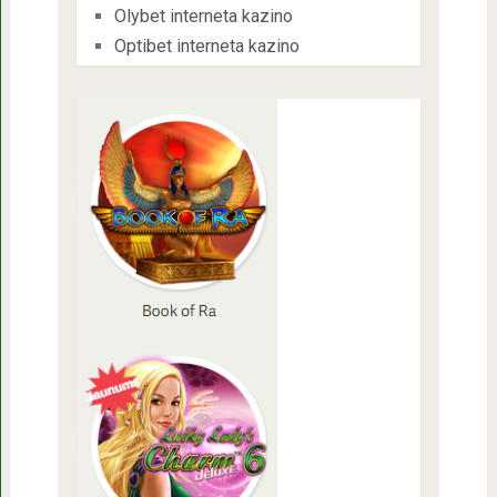
Olybet interneta kazino
Optibet interneta kazino