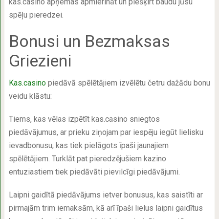
kas.casino apņemas apmierināt un piešķirt baudu jūsu
spēļu pieredzei.
Bonusi un Bezmaksas
Griezieni
Kas.casino
piedāvā spēlētājiem izvēlētu četru dažādu bonu
veidu klāstu:
Tiems, kas vēlas izpētīt kas.casino sniegtos
piedāvājumus, ar prieku ziņojam par iespēju iegūt lielisku
ievadbonusu, kas tiek pielāgots īpaši jaunajiem
spēlētājiem. Turklāt pat pieredzējušiem kazino
entuziastiem tiek piedāvāti pievilcīgi piedāvājumi.
Laipni gaidītā piedāvājums ietver bonusus, kas saistīti ar
pirmajām trim iemaksām, kā arī īpaši lielus laipni gaidītus