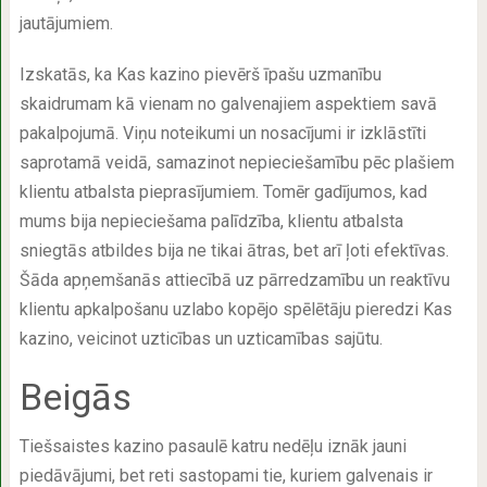
jautājumiem.
Izskatās, ka Kas kazino pievērš īpašu uzmanību
skaidrumam kā vienam no galvenajiem aspektiem savā
pakalpojumā. Viņu noteikumi un nosacījumi ir izklāstīti
saprotamā veidā, samazinot nepieciešamību pēc plašiem
klientu atbalsta pieprasījumiem. Tomēr gadījumos, kad
mums bija nepieciešama palīdzība, klientu atbalsta
sniegtās atbildes bija ne tikai ātras, bet arī ļoti efektīvas.
Šāda apņemšanās attiecībā uz pārredzamību un reaktīvu
klientu apkalpošanu uzlabo kopējo spēlētāju pieredzi Kas
kazino, veicinot uzticības un uzticamības sajūtu.
Beigās
Tiešsaistes kazino pasaulē katru nedēļu iznāk jauni
piedāvājumi, bet reti sastopami tie, kuriem galvenais ir