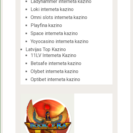
Ladyhammer interneta kazino
Loki interneta kazino
Omni slots interneta kazino
Playfina kazino
Space interneta kazino
Yoyocasino interneta kazino
Latvijas Top Kazino
11LV Interneta Kazino
Betsafe interneta kazino
Olybet interneta kazino
Optibet interneta kazino