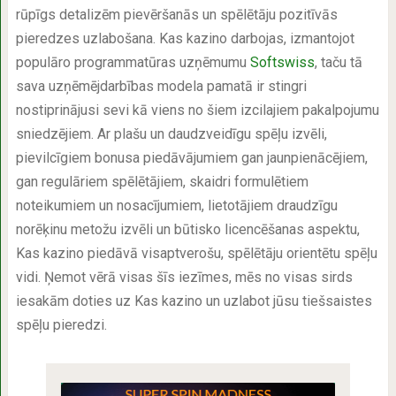
rūpīgs detalizēm pievēršanās un spēlētāju pozitīvās
pieredzes uzlabošana. Kas kazino darbojas, izmantojot
populāro programmatūras uzņēmumu
Softswiss
, taču tā
sava uzņēmējdarbības modela pamatā ir stingri
nostiprinājusi sevi kā viens no šiem izcilajiem pakalpojumu
sniedzējiem. Ar plašu un daudzveidīgu spēļu izvēli,
pievilcīgiem bonusa piedāvājumiem gan jaunpienācējiem,
gan regulāriem spēlētājiem, skaidri formulētiem
noteikumiem un nosacījumiem, lietotājiem draudzīgu
norēķinu metožu izvēli un būtisko licencēšanas aspektu,
Kas kazino piedāvā visaptverošu, spēlētāju orientētu spēļu
vidi. Ņemot vērā visas šīs iezīmes, mēs no visas sirds
iesakām doties uz Kas kazino un uzlabot jūsu tiešsaistes
spēļu pieredzi.