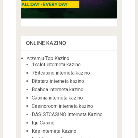
ONLINE KAZINO
Ārzemju Top Kazino
1xslot interneta kazino
7Bitcasino interneta kazino
Bitstarz interneta kazino
Boaboa interneta kazino
Casinia interneta kazino
Casinoroom interneta kazino
DASISTCASINO Interneta Kazino
Igu Casino
Kas Interneta Kazino