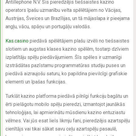
Antillephone N.V. Šis pieredzējis tiešsaistes kazino
operators īpašu uzmanību velta spēlētājiem no Vācijas,
Austrijas, Šveices un Brazīlijas, un tā mājaslapa ir pieejama
angļu, vācu, spāņu un portugāļu valodās.
Kas.casino
piedāvā spēlētājiem plašu izvēli no tiešsaistes
slotiem un augstas klases kazino spēlēm, tostarp dzīviem
izplatītāju spēļu piedāvājumiem. Šīs spēles ir uzmanīgi
izstrādātas pazīstamu programmatūras studiju puses un
piedāvā aizraujošu saturu, ko papildina pievilcīgi grafiskie
elementi un īpašas funkcijas.
Turklāt kazino platforma piedāvā pilnīgi funkciju bagātu un
ērti pielāgotu mobilo spēļu pieredzi, izmantojot jaunākās
tehnoloģijas, lai apmierinātu mūsdienu kazino entuziastu
vēlmes. Vai jūs esat liels likmju fani, pieredzējis azartspēļu
cienītājs vai tikai sākat savu ceļu azartspēļu pasaulē,