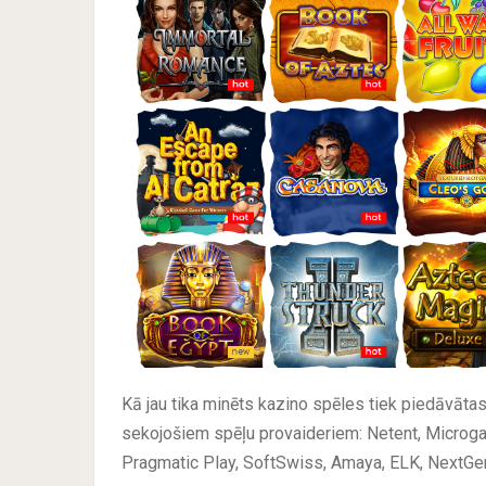
Kā jau tika minēts kazino spēles tiek piedāvātas
sekojošiem spēļu provaideriem: Netent, Microgam
Pragmatic Play, SoftSwiss, Amaya, ELK, NextGe