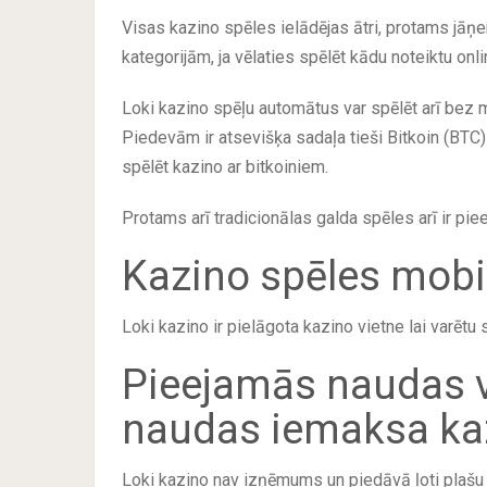
Visas kazino spēles ielādējas ātri, protams jāņe
kategorijām, ja vēlaties spēlēt kādu noteiktu onlin
Loki kazino spēļu automātus var spēlēt arī bez 
Piedevām ir atsevišķa sadaļa tieši Bitkoin (BTC)
spēlēt kazino ar bitkoiniem.
Protams arī tradicionālas galda spēles arī ir piee
Kazino spēles mobil
Loki kazino ir pielāgota kazino vietne lai varētu 
Pieejamās naudas v
naudas iemaksa ka
Loki kazino nav izņēmums un piedāvā ļoti plašu