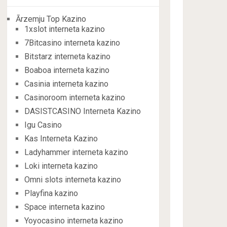
Ārzemju Top Kazino
1xslot interneta kazino
7Bitcasino interneta kazino
Bitstarz interneta kazino
Boaboa interneta kazino
Casinia interneta kazino
Casinoroom interneta kazino
DASISTCASINO Interneta Kazino
Igu Casino
Kas Interneta Kazino
Ladyhammer interneta kazino
Loki interneta kazino
Omni slots interneta kazino
Playfina kazino
Space interneta kazino
Yoyocasino interneta kazino