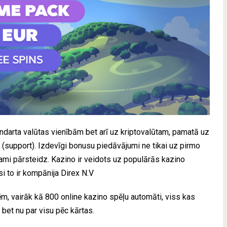
andarta valūtas vienībām bet arī uz kriptovalūtam, pamatā uz
 (support). Izdevīgi bonusu piedāvājumi ne tikai uz pirmo
kami pārsteidz. Kazino ir veidots uz populārās kazino
si to ir kompānija Direx N.V
m, vairāk kā 800 online kazino spēļu automāti, viss kas
bet nu par visu pēc kārtas.