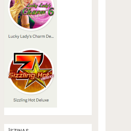
ĪSZIŅAS