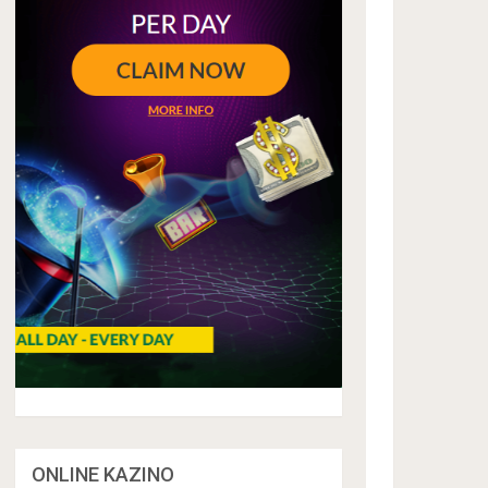
ONLINE KAZINO