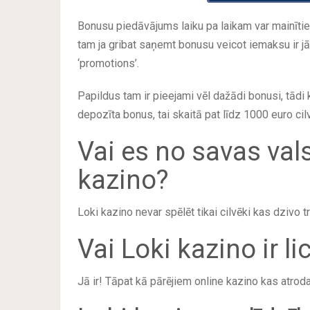
Bonusu piedāvājums laiku pa laikam var mainīties
tam ja gribat saņemt bonusu veicot iemaksu ir 
‘promotions’.
Papildus tam ir pieejami vēl dažādi bonusi, tād
depozīta bonus, tai skaitā pat līdz 1000 euro ci
Vai es no savas vals
kazino?
Loki kazino nevar spēlēt tikai cilvēki kas dzivo tr
Vai Loki kazino ir l
Jā ir! Tāpat kā pārējiem online kazino kas atrod