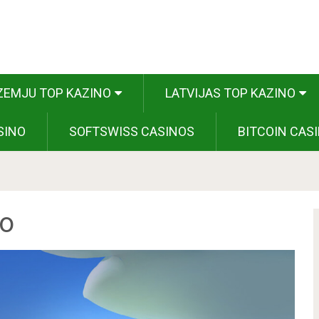
ZEMJU TOP KAZINO
LATVIJAS TOP KAZINO
SINO
SOFTSWISS CASINOS
BITCOIN CAS
no