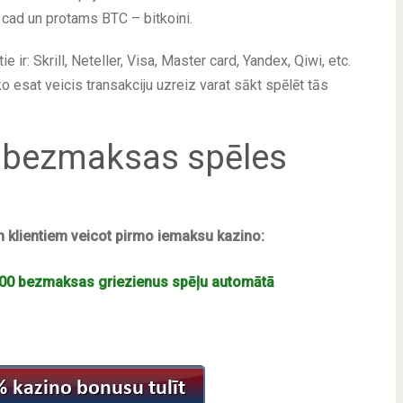
d, cad un protams BTC – bitkoini.
 ir: Skrill, Neteller, Visa, Master card, Yandex, Qiwi, etc.
 esat veicis transakciju uzreiz varat sākt spēlēt tās
, bezmaksas spēles
 klientiem veicot pirmo iemaksu kazino:
100 bezmaksas griezienus spēļu automātā