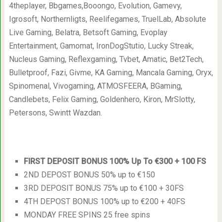
4theplayer, Bbgames,Booongo, Evolution, Gamevy,
Igrosoft, Northernligts, Reelifegames, TruelLab, Absolute
Live Gaming, Belatra, Betsoft Gaming, Evoplay
Entertainment, Gamomat, IronDogStutio, Lucky Streak,
Nucleus Gaming, Reflexgaming, Tvbet, Amatic, Bet2Tech,
Bulletproof, Fazi, Givme, KA Gaming, Mancala Gaming, Oryx,
Spinomenal, Vivogaming, ATMOSFEERA, BGaming,
Candlebets, Felix Gaming, Goldenhero, Kiron, MrSlotty,
Petersons, Swintt Wazdan.
FIRST DEPOSIT BONUS 100% Up To €300 + 100 FS
2ND DEPOST BONUS 50% up to €150
3RD DEPOSIT BONUS 75% up to €100 + 30FS
4TH DEPOST BONUS 100% up to €200 + 40FS
MONDAY FREE SPINS 25 free spins