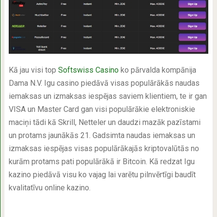
Kā jau visi top
Softswiss Casino
ko pārvalda kompānija
Dama N.V. Igu casino piedāvā visas populārākās naudas
iemaksas un izmaksas iespējas saviem klientiem, te ir gan
VISA un Master Card gan visi populārākie elektroniskie
maciņi tādi kā Skrill, Netteler un daudzi mazāk pazīstami
un protams jaunākās 21. Gadsimta naudas iemaksas un
izmaksas iespējas visas populārākajās kriptovalūtās no
kurām protams pati populārākā ir Bitcoin. Kā redzat Igu
kazino piedāvā visu ko vajag lai varētu pilnvērtīgi baudīt
kvalitatīvu online kazino.