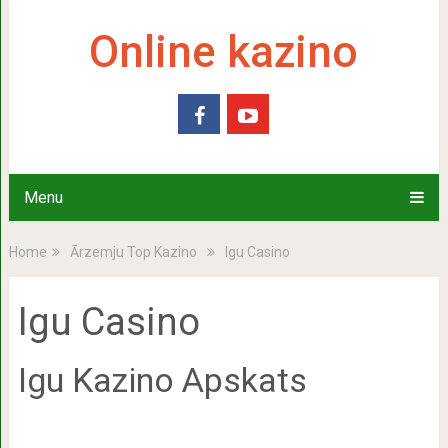
Online kazino
Menu
Home
Ārzemju Top Kazino
Igu Casino
Igu Casino
Igu Kazino Apskats