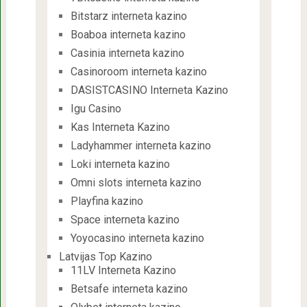
Bitstarz interneta kazino
Boaboa interneta kazino
Casinia interneta kazino
Casinoroom interneta kazino
DASISTCASINO Interneta Kazino
Igu Casino
Kas Interneta Kazino
Ladyhammer interneta kazino
Loki interneta kazino
Omni slots interneta kazino
Playfina kazino
Space interneta kazino
Yoyocasino interneta kazino
Latvijas Top Kazino
11LV Interneta Kazino
Betsafe interneta kazino