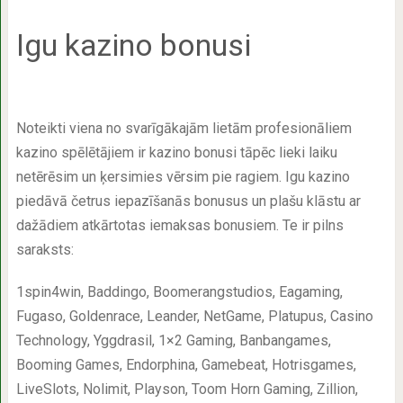
Igu kazino bonusi
Noteikti viena no svarīgākajām lietām profesionāliem
kazino spēlētājiem ir kazino bonusi tāpēc lieki laiku
netērēsim un ķersimies vērsim pie ragiem. Igu kazino
piedāvā četrus iepazīšanās bonusus un plašu klāstu ar
dažādiem atkārtotas iemaksas bonusiem. Te ir pilns
saraksts:
1spin4win, Baddingo, Boomerangstudios, Eagaming,
Fugaso, Goldenrace, Leander, NetGame, Platupus, Casino
Technology, Yggdrasil, 1×2 Gaming, Banbangames,
Booming Games, Endorphina, Gamebeat, Hotrisgames,
LiveSlots, Nolimit, Playson, Toom Horn Gaming, Zillion,