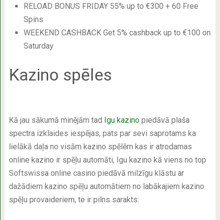
RELOAD BONUS FRIDAY 55% up to €300 + 60 Free
Spins
WEEKEND CASHBACK Get 5% cashback up to €100 on
Saturday
Kazino spēles
Kā jau sākumā minējām tad
Igu kazino
piedāvā plaša
spectra izklaides iespējas, pats par sevi saprotams ka
lielākā daļa no visām kazino spēlēm kas ir atrodamas
online kazino ir spēļu automāti, Igu kazino kā viens no top
Softswissa online casino piedāvā milzīgu klāstu ar
dažādiem kazino spēļu automātiem no labākajiem kazino
spēļu provaideriem, te ir pilns sarakts: