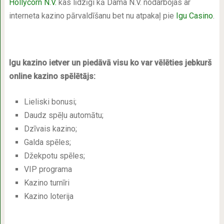
Hollycorn N.V.
kas līdzīgi kā Dama N.V. nodarbojas ar
interneta kazino pārvaldīšanu bet nu atpakaļ pie
Igu Casino
.
Igu kazino ietver un piedāvā visu ko var vēlēties jebkurš
online kazino spēlētājs:
Lieliski bonusi;
Daudz spēļu automātu;
Dzīvais kazino;
Galda spēles;
Džekpotu spēles;
VIP programa
Kazino turnīri
Kazino loterija