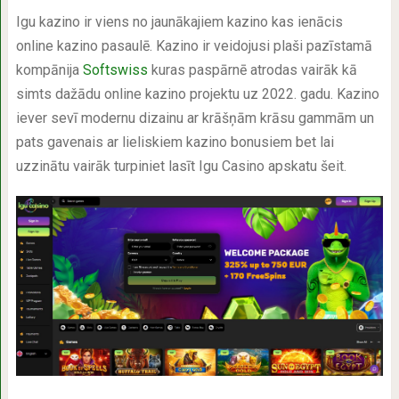
Igu kazino ir viens no jaunākajiem kazino kas ienācis
online kazino pasaulē. Kazino ir veidojusi plaši pazīstamā
kompānija
Softswiss
kuras paspārnē atrodas vairāk kā
simts dažādu online kazino projektu uz 2022. gadu. Kazino
iever sevī modernu dizainu ar krāšņām krāsu gammām un
pats gavenais ar lieliskiem kazino bonusiem bet lai
uzzinātu vairāk turpiniet lasīt Igu Casino apskatu šeit.