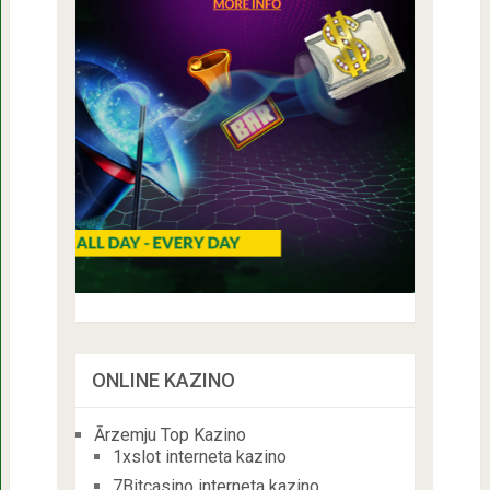
ONLINE KAZINO
Ārzemju Top Kazino
1xslot interneta kazino
7Bitcasino interneta kazino