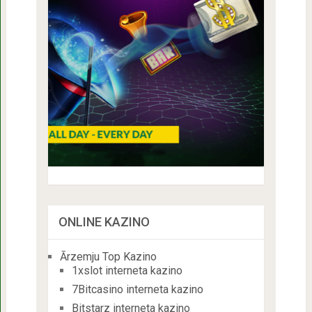
ONLINE KAZINO
Ārzemju Top Kazino
1xslot interneta kazino
7Bitcasino interneta kazino
Bitstarz interneta kazino