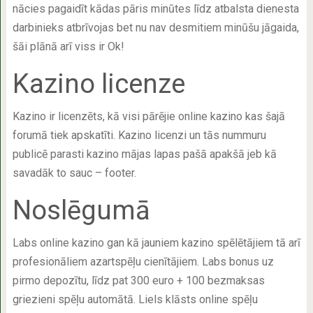
nācies pagaidīt kādas pāris minūtes līdz atbalsta dienesta
darbinieks atbrīvojas bet nu nav desmitiem minūšu jāgaida,
šāi plānā arī viss ir Ok!
Kazino licenze
Kazino ir licenzēts, kā visi pārējie online kazino kas šajā
forumā tiek apskatīti. Kazino licenzi un tās nummuru
publicē parasti kazino mājas lapas pašā apakšā jeb kā
savadāk to sauc – footer.
Noslēgumā
Labs online kazino gan kā jauniem kazino spēlētājiem tā arī
profesionāliem azartspēļu cienītājiem. Labs bonus uz
pirmo depozītu, līdz pat 300 euro + 100 bezmaksas
griezieni spēļu automātā. Liels klāsts online spēļu