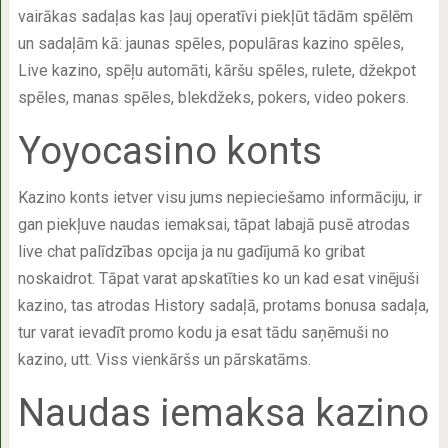
vairākas sadaļas kas ļauj operatīvi piekļūt tādām spēlēm
un sadaļām kā: jaunas spēles, populāras kazino spēles,
Live kazino, spēļu automāti, kāršu spēles, rulete, džekpot
spēles, manas spēles, blekdžeks, pokers, video pokers.
Yoyocasino konts
Kazino konts ietver visu jums nepieciešamo informāciju, ir
gan piekļuve naudas iemaksai, tāpat labajā pusē atrodas
live chat palīdzības opcija ja nu gadījumā ko gribat
noskaidrot. Tāpat varat apskatīties ko un kad esat vinējuši
kazino, tas atrodas History sadaļā, protams bonusa sadaļa,
tur varat ievadīt promo kodu ja esat tādu saņēmuši no
kazino, utt. Viss vienkāršs un pārskatāms.
Naudas iemaksa kazino