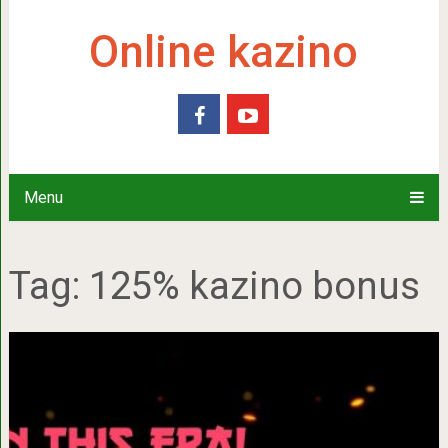
Online kazino
Menu
Tag:
125% kazino bonus