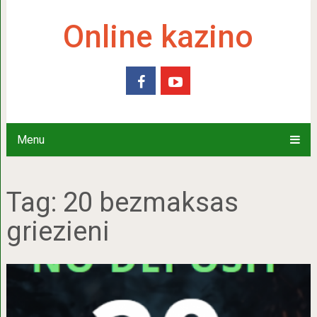
Online kazino
Menu
Tag:
20 bezmaksas
griezieni