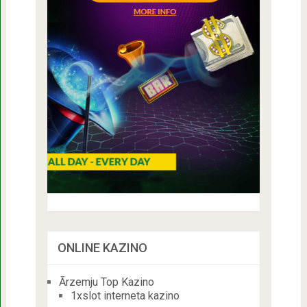
ONLINE KAZINO
Ārzemju Top Kazino
1xslot interneta kazino