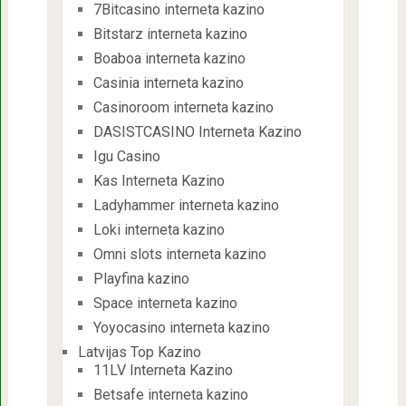
7Bitcasino interneta kazino
Bitstarz interneta kazino
Boaboa interneta kazino
Casinia interneta kazino
Casinoroom interneta kazino
DASISTCASINO Interneta Kazino
Igu Casino
Kas Interneta Kazino
Ladyhammer interneta kazino
Loki interneta kazino
Omni slots interneta kazino
Playfina kazino
Space interneta kazino
Yoyocasino interneta kazino
Latvijas Top Kazino
11LV Interneta Kazino
Betsafe interneta kazino