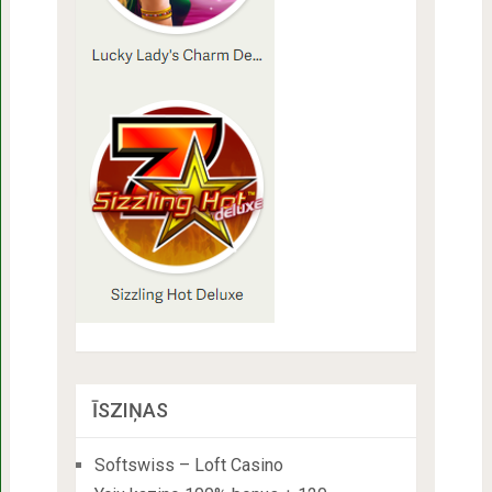
ĪSZIŅAS
Softswiss – Loft Casino