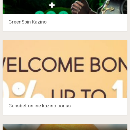
GreenSpin Kazino
Gunsbet online kazino bonus