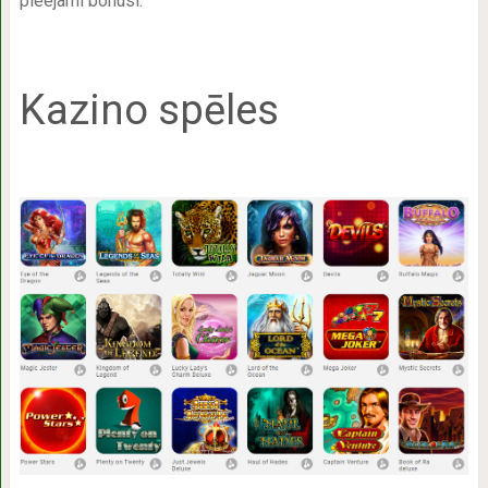
pieejami bonusi.
Kazino spēles