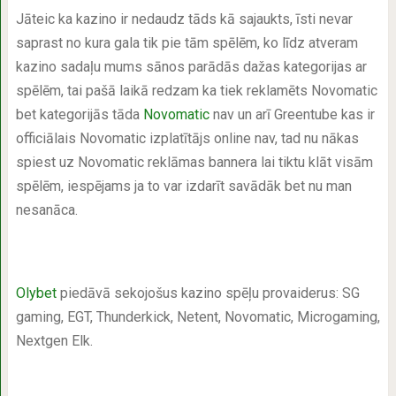
Jāteic ka kazino ir nedaudz tāds kā sajaukts, īsti nevar
saprast no kura gala tik pie tām spēlēm, ko līdz atveram
kazino sadaļu mums sānos parādās dažas kategorijas ar
spēlēm, tai pašā laikā redzam ka tiek reklamēts Novomatic
bet kategorijās tāda
Novomatic
nav un arī Greentube kas ir
officiālais Novomatic izplatītājs online nav, tad nu nākas
spiest uz Novomatic reklāmas bannera lai tiktu klāt visām
spēlēm, iespējams ja to var izdarīt savādāk bet nu man
nesanāca.
Olybet
piedāvā sekojošus kazino spēļu provaiderus: SG
gaming, EGT, Thunderkick, Netent, Novomatic, Microgaming,
Nextgen Elk.