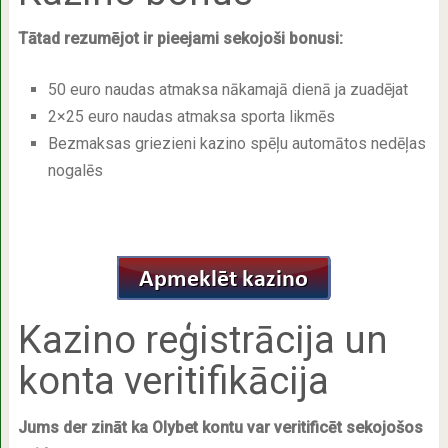
Tātad rezumējot ir pieejami sekojoši bonusi:
50 euro naudas atmaksa nākamajā dienā ja zuadējat
2×25 euro naudas atmaksa sporta likmēs
Bezmaksas griezieni kazino spēļu automātos nedēļas
nogalēs
Kazino reģistrācija un
konta veritifikācija
Jums der zināt ka Olybet kontu var veritificēt sekojošos