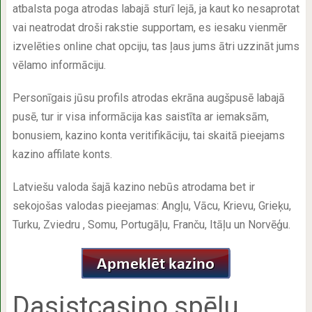
atbalsta poga atrodas labajā sturī lejā, ja kaut ko nesaprotat
vai neatrodat droši rakstie supportam, es iesaku vienmēr
izvelēties online chat opciju, tas ļaus jums ātri uzzināt jums
vēlamo informāciju.
Personīgais jūsu profils atrodas ekrāna augšpusē labajā
pusē, tur ir visa informācija kas saistīta ar iemaksām,
bonusiem, kazino konta veritifikāciju, tai skaitā pieejams
kazino affilate konts.
Latviešu valoda šajā kazino nebūs atrodama bet ir
sekojošas valodas pieejamas: Angļu, Vācu, Krievu, Grieķu,
Turku, Zviedru , Somu, Portugāļu, Franču, Itāļu un Norvēģu.
Dasistcasino spēļu