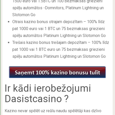
1500 euro vai 1.5BTC un 100 bezmaksas griezieni
spēļu automātos -Domnitors, Platinum Lightning un
Slotomon Go
Otrais kazino bonus otrajam depozītam – 100% līdz
pat 1000 euro vai 1 BTC un 75 bezmaksas griezieni
spēļu automātos Platinum Lightning un Slotomon Go
Trešais kazino bonus trešajam depozītam – 100% līdz
pat 1000 vai 1 BTC euro un 75 bezmaksas griezieni
spēļu automātos Platinum Lightning un Slotomon Go
Ir kādi ierobežojumi
Dasistcasino ?
Kazino nevar spēlēt uz reālu naudu spēlētāji kas dzīvo