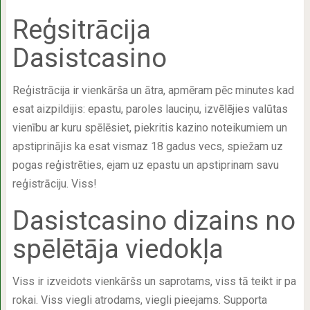
Reģsitrācija
Dasistcasino
Reģistrācija ir vienkārša un ātra, apmēram pēc minutes kad
esat aizpildijis: epastu, paroles lauciņu, izvēlējies valūtas
vienību ar kuru spēlēsiet, piekritis kazino noteikumiem un
apstiprinājis ka esat vismaz 18 gadus vecs, spiežam uz
pogas reģistrēties, ejam uz epastu un apstiprinam savu
reģistrāciju. Viss!
Dasistcasino dizains no
spēlētāja viedokļa
Viss ir izveidots vienkāršs un saprotams, viss tā teikt ir pa
rokai. Viss viegli atrodams, viegli pieejams. Supporta