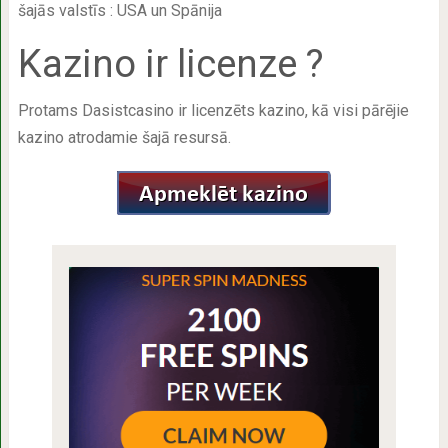
šajās valstīs : USA un Spānija
Kazino ir licenze ?
Protams Dasistcasino ir licenzēts kazino, kā visi pārējie
kazino atrodamie šajā resursā.