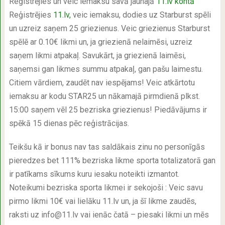
Reģistrējies un veic iemaksu savā jaunajā
11.lv kontā
Reģistrējies
11.lv,
veic iemaksu, dodies uz Starburst spēli
un uzreiz saņem 25 griezienus. Veic griezienus Starburst
spēlē ar 0.10€ likmi un, ja griezienā nelaimēsi, uzreiz
saņem likmi atpakaļ. Savukārt, ja griezienā laimēsi,
saņemsi gan likmes summu atpakaļ, gan pašu laimestu.
Citiem vārdiem, zaudēt nav iespējams! Veic atkārtotu
iemaksu ar kodu STAR25 un nākamajā pirmdienā plkst.
15:00 saņem vēl 25 bezriska griezienus! Piedāvājums ir
spēkā 15 dienas pēc reģistrācijas.
Teikšu kā ir bonus nav tas saldākais zinu no personīgās
pieredzes bet 111% bezriska likme sporta totalizatorā gan
ir patīkams sīkums kuru iesaku noteikti izmantot.
Noteikumi bezriska sporta likmei ir sekojoši : Veic savu
pirmo likmi 10€ vai lielāku 11.lv un, ja šī likme zaudēs,
raksti uz info@11.lv vai ienāc čatā – piesaki likmi un mēs