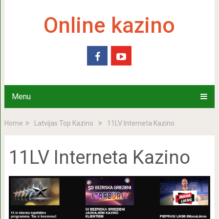
Online kazino
Menu
Home
Latvijas Top Kazino
11LV Interneta Kazino
11LV Interneta Kazino