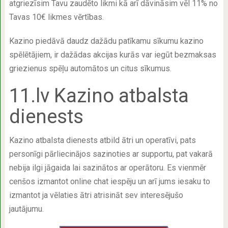
atgriezīsim Tavu zaudēto likmi kā arī dāvināsim vēl 11% no
Tavas 10€ likmes vērtības.
Kazino piedāvā daudz dažādu patīkamu sīkumu kazino
spēlētājiem, ir dažādas akcijas kurās var iegūt bezmaksas
griezienus spēļu automātos un citus sīkumus.
11.lv Kazino atbalsta
dienests
Kazino atbalsta dienests atbild ātri un operatīvi, pats
personīgi pārliecinājos sazinoties ar supportu, pat vakarā
nebija ilgi jāgaida lai sazinātos ar operātoru. Es vienmēr
cenšos izmantot online chat iespēju un arī jums iesaku to
izmantot ja vēlaties ātri atrisināt sev interesējušo
jautājumu.