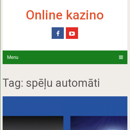
Online kazino
Menu
Tag:
spēļu automāti