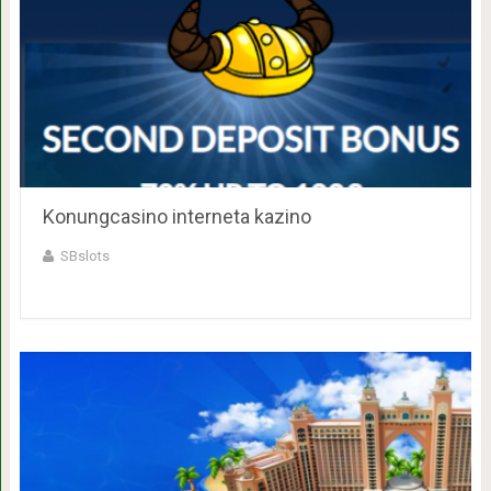
Konungcasino interneta kazino
SBslots