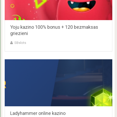
Yoju kazino 100% bonus + 120 bezmaksas
griezieni
SBslots
Ladyhammer online kazino