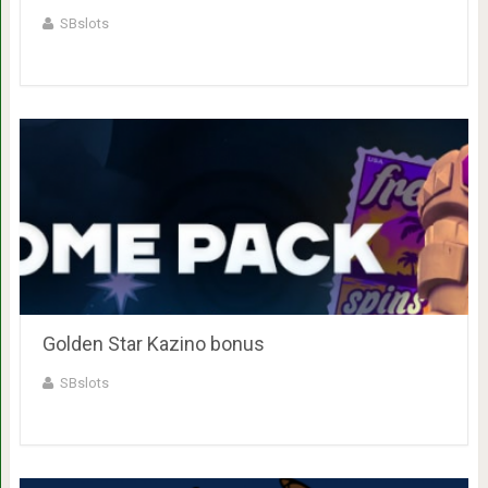
SBslots
Golden Star Kazino bonus
SBslots