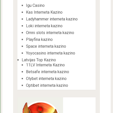
Igu Casino
Kas Interneta Kazino
Ladyhammer interneta kazino
Loki interneta kazino
Omni slots interneta kazino
Playfina kazino
Space interneta kazino
Yoyocasino interneta kazino
Latvijas Top Kazino
11LV Interneta Kazino
Betsafe interneta kazino
Olybet interneta kazino
Optibet interneta kazino