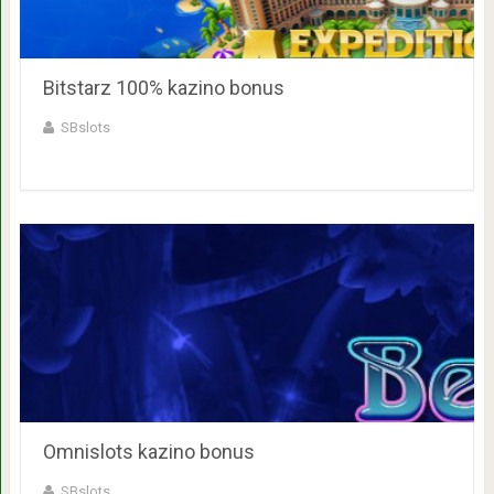
Bitstarz 100% kazino bonus
SBslots
Omnislots kazino bonus
SBslots