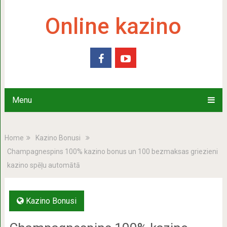
Online kazino
Menu
Home
Kazino Bonusi
Champagnespins 100% kazino bonus un 100 bezmaksas griezieni
kazino spēļu automātā
Kazino Bonusi