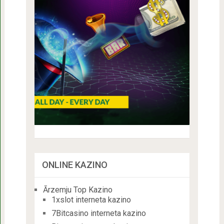
ONLINE KAZINO
Ārzemju Top Kazino
1xslot interneta kazino
7Bitcasino interneta kazino