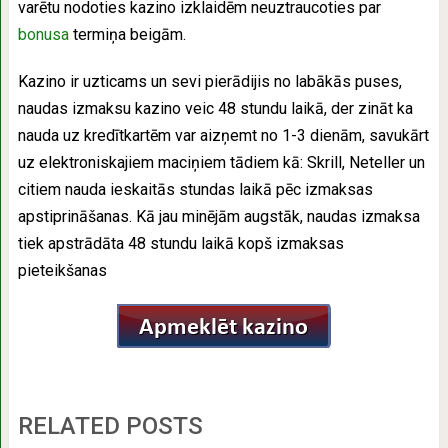
varētu nodoties kazino izklaidēm neuztraucoties par
bonusa
termiņa beigām.
Kazino ir uzticams un sevi pierādijis no labākās puses,
naudas izmaksu kazino veic 48 stundu laikā, der zināt ka
nauda uz kredītkartēm var aizņemt no 1-3 dienām, savukārt
uz elektroniskajiem maciņiem tādiem kā: Skrill, Neteller un
citiem nauda ieskaitās stundas laikā pēc izmaksas
apstiprināšanas. Kā jau minējām augstāk, naudas izmaksa
tiek apstrādāta 48 stundu laikā kopš izmaksas
pieteikšanas
RELATED POSTS