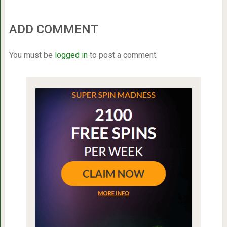
ADD COMMENT
You must be
logged in
to post a comment.