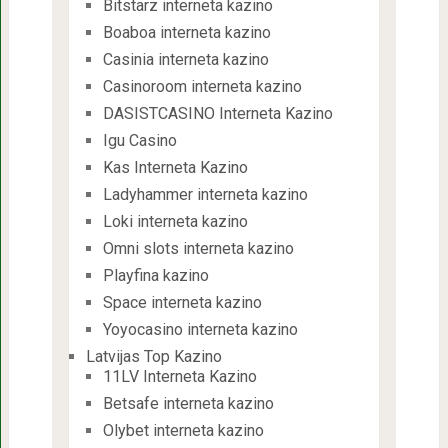
Bitstarz interneta kazino
Boaboa interneta kazino
Casinia interneta kazino
Casinoroom interneta kazino
DASISTCASINO Interneta Kazino
Igu Casino
Kas Interneta Kazino
Ladyhammer interneta kazino
Loki interneta kazino
Omni slots interneta kazino
Playfina kazino
Space interneta kazino
Yoyocasino interneta kazino
Latvijas Top Kazino
11LV Interneta Kazino
Betsafe interneta kazino
Olybet interneta kazino