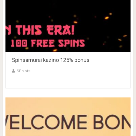
Spinsamurai kazino 125% bonus
SBslots