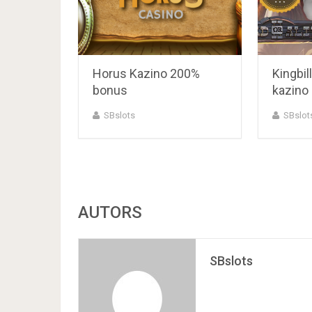
Horus Kazino 200%
Kingbil
bonus
kazino
SBslots
SBslot
AUTORS
SBslots