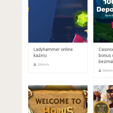
Ladyhammer online
Casino
kazino
bonus 
bezmak
SBslots
SBslot