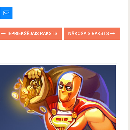
IEPRIEKŠĒJAIS RAKSTS
NĀKOŠAIS RAKSTS