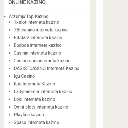
ONLINE KAZINO
Ārzemju Top Kazino
1xslot interneta kazino
7Bitcasino interneta kazino
Bitstarz interneta kazino
Boaboa interneta kazino
Casinia interneta kazino
Casinoroom interneta kazino
DASISTCASINO Interneta Kazino
Igu Casino
Kas Interneta Kazino
Ladyhammer interneta kazino
Loki interneta kazino
Omni slots interneta kazino
Playfina kazino
Space interneta kazino