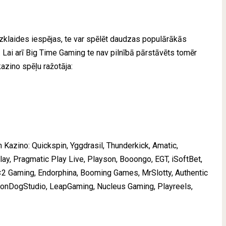
zklaides iespējas, te var spēlēt daudzas populārākās
i. Lai arī Big Time Gaming te nav pilnībā pārstāvēts tomēr
azino spēļu ražotāja:
n Kazino: Quickspin, Yggdrasil, Thunderkick, Amatic,
lay, Pragmatic Play Live, Playson, Booongo, EGT, iSoftBet,
×2 Gaming, Endorphina, Booming Games, MrSlotty, Authentic
roonDogStudio, LeapGaming, Nucleus Gaming, Playreels,