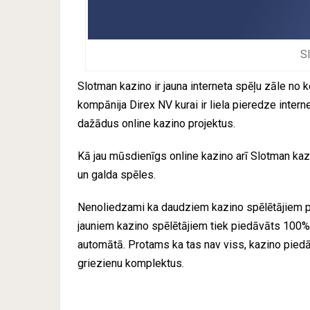
S
Slotman kazino ir jauna interneta spēļu zāle no
kompānija
Direx NV
kurai ir liela pieredze inter
dažādus online kazino projektus.
Kā jau mūsdienīgs online kazino arī Slotman kaz
un galda spēles.
Nenoliedzami ka daudziem kazino spēlētājiem pat
jauniem kazino spēlētājiem tiek piedāvāts 100
automātā. Protams ka tas nav viss, kazino pi
griezienu komplektus.