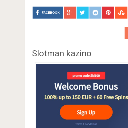
FACEBOOK
Slotman kazino