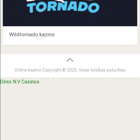
Wildtornado kazino
Online kazino
Copyright © 2026. Visas tiesības paturētas
Direx N.V Casinos