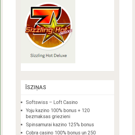
ĪSZIŅAS
Softswiss – Loft Casino
Yoju kazino 100% bonus + 120
bezmaksas griezieni
Spinsamurai kazino 125% bonus
Cobra casino 100% bonus un 250