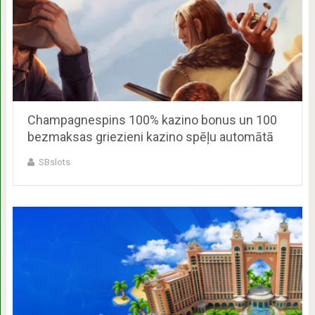
Champagnespins 100% kazino bonus un 100
bezmaksas griezieni kazino spēļu automātā
SBslots