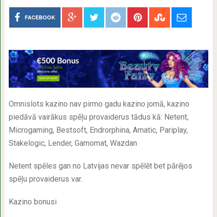
FACEBOOK
Omnislots kazino nav pirmo gadu kazino jomā, kazino
piedāvā vairākus spēļu provaiderus tādus kā: Netent,
Microgaming, Bestsoft, Endrorphina, Amatic, Pariplay,
Stakelogic, Lender, Gamomat, Wazdan
Netent spēles gan no Latvijas nevar spēlēt bet pārējos
spēļu provaiderus var.
Kazino bonusi