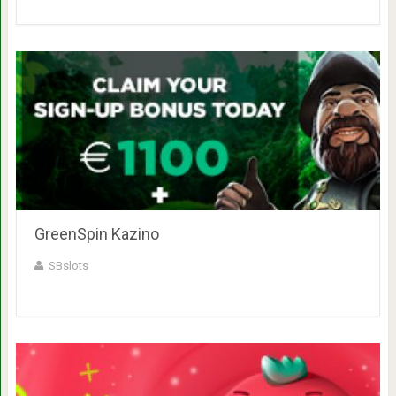
GreenSpin Kazino
SBslots