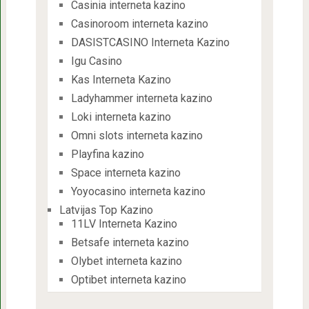
Casinia interneta kazino
Casinoroom interneta kazino
DASISTCASINO Interneta Kazino
Igu Casino
Kas Interneta Kazino
Ladyhammer interneta kazino
Loki interneta kazino
Omni slots interneta kazino
Playfina kazino
Space interneta kazino
Yoyocasino interneta kazino
Latvijas Top Kazino
11LV Interneta Kazino
Betsafe interneta kazino
Olybet interneta kazino
Optibet interneta kazino