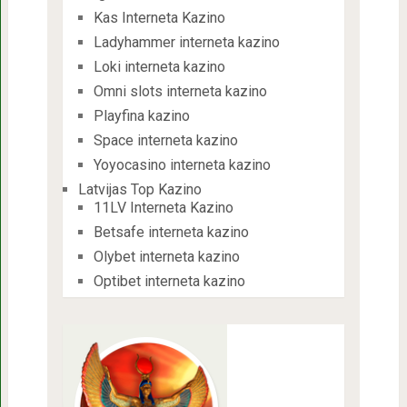
Kas Interneta Kazino
Ladyhammer interneta kazino
Loki interneta kazino
Omni slots interneta kazino
Playfina kazino
Space interneta kazino
Yoyocasino interneta kazino
Latvijas Top Kazino
11LV Interneta Kazino
Betsafe interneta kazino
Olybet interneta kazino
Optibet interneta kazino