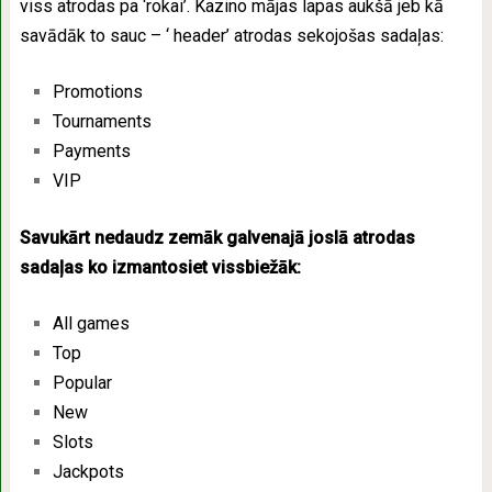
viss atrodas pa ‘rokai’. Kazino mājas lapas aukšā jeb kā
savādāk to sauc – ‘ header’ atrodas sekojošas sadaļas:
Promotions
Tournaments
Payments
VIP
Savukārt nedaudz zemāk galvenajā joslā atrodas
sadaļas ko izmantosiet vissbiežāk:
All games
Top
Popular
New
Slots
Jackpots