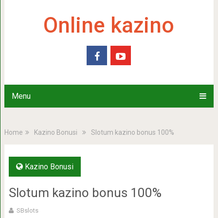
Online kazino
Menu
Home
Kazino Bonusi
Slotum kazino bonus 100%
Kazino Bonusi
Slotum kazino bonus 100%
SBslots