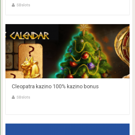
SBslots
Cleopatra kazino 100% kazino bonus
SBslots