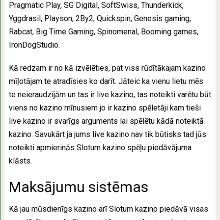
Pragmatic Play, SG Digital, SoftSwiss, Thunderkick,
Yggdrasil, Playson, 2By2, Quickspin, Genesis gaming,
Rabcat, Big Time Gaming, Spinomenal, Booming games,
IronDogStudio.
Kā redzam ir no kā izvēlēties, pat viss rūdītākajam kazino
mīļotājam te atradīsies ko darīt. Jāteic ka vienu lietu mēs
te neieraudzījām un tas ir live kazino, tas noteikti varētu būt
viens no kazino mīnusiem jo ir kazino spēletāji kam tieši
live kazino ir svarīgs arguments lai spēlētu kādā noteiktā
kazino. Savukārt ja jums live kazino nav tik būtisks tad jūs
noteikti apmierinās Slotum kazino spēļu piedāvājuma
klāsts.
Maksājumu sistēmas
Kā jau mūsdienīgs kazino arī
Slotum kazino
piedāvā visas